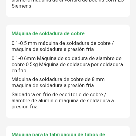
Siemens
Máquina de soldadura de cobre
Máquina de soldadura de cobre
Máquina para la fabricación de tubos de soldadura en e
0.1-0.5 mm máquina de soldadura de cobre /
máquina de soldadura a presión fría
Cortadora del laser
0.1-0.6mm Máquina de soldadura de alambre de
cobre 0.5kg Máquina de soldadura por soldadura
en frío
Cables de cableado
Máquina de soldadura de cobre de 8 mm
máquina de soldadura a presión fría
Líneas CCV
Saldadora en frío de escritorio de cobre /
alambre de aluminio máquina de soldadura a
presión fría
Cabeza transversal del cable
Dibujo de alambre de cobre
Máquina para la fabricación de tubos de