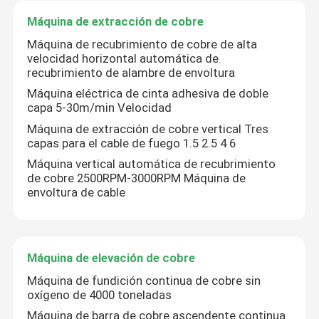
Máquina de extracción de cobre
Sobre nosotros
Máquina de recubrimiento de cobre de alta
velocidad horizontal automática de
recubrimiento de alambre de envoltura
Recorrido por la fábrica
Máquina eléctrica de cinta adhesiva de doble
capa 5-30m/min Velocidad
Máquina de extracción de cobre vertical Tres
Control de calidad
capas para el cable de fuego 1.5 2.5 4 6
Máquina vertical automática de recubrimiento
Contacta con nosotros
de cobre 2500RPM-3000RPM Máquina de
envoltura de cable
Solicitar una cita
Máquina de elevación de cobre
Máquina de extrusión de cables
Máquina de fundición continua de cobre sin
oxígeno de 4000 toneladas
Máquina de extrusión de alambre
Máquina de barra de cobre ascendente continua