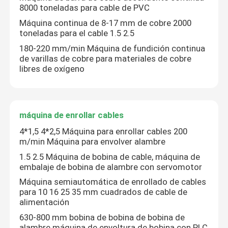
8000 toneladas para cable de PVC
Máquina continua de 8-17 mm de cobre 2000
Línea de extrusión de cables
toneladas para el cable 1.5 2.5
180-220 mm/min Máquina de fundición continua
de varillas de cobre para materiales de cobre
máquina de agrupamiento de cobre
libres de oxígeno
Cable que tuerce la máquina
máquina de enrollar cables
máquina de dibujo de cobre
4*1,5 4*2,5 Máquina para enrollar cables 200
m/min Máquina para envolver alambre
Máquina de extracción de cobre
1.5 2.5 Máquina de bobina de cable, máquina de
embalaje de bobina de alambre con servomotor
Máquina semiautomática de enrollado de cables
Máquina de elevación de cobre
para 10 16 25 35 mm cuadrados de cable de
alimentación
630-800 mm bobina de bobina de bobina de
máquina de enrollar cables
alambre máquina de envoltura de bobina con PLC