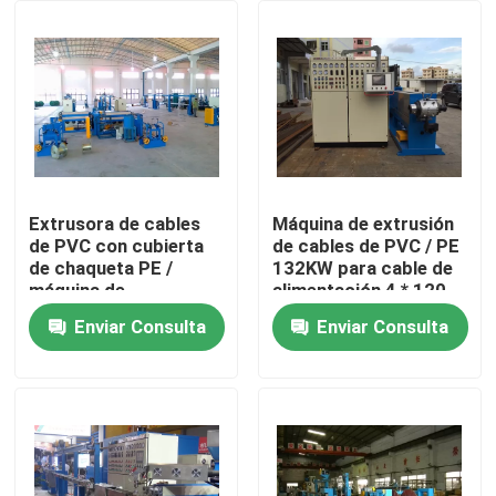
Sobre nosotros
Recorrido por la fábrica
Control de calidad
Extrusora de cables
Máquina de extrusión
de PVC con cubierta
de cables de PVC / PE
de chaqueta PE /
132KW para cable de
Contacta con nosotros
máquina de
alimentación 4 * 120
fabricación de cables
Enviar Consulta
Enviar Consulta
eléctricos
Solicitar una cita
Máquina de extrusión de cables
Máquina de extrusión de alambre