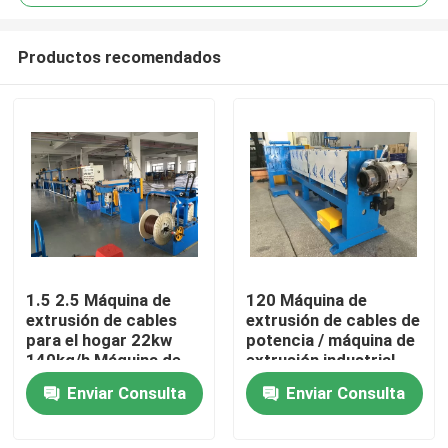
Productos recomendados
1.5 2.5 Máquina de
120 Máquina de
En casa
extrusión de cables
extrusión de cables de
para el hogar 22kw
potencia / máquina de
140kg/h Máquina de
extrusión industrial
Productos
extrusión de alambre
Enviar Consulta
Enviar Consulta
Los vídeos