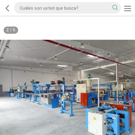
2
/
6