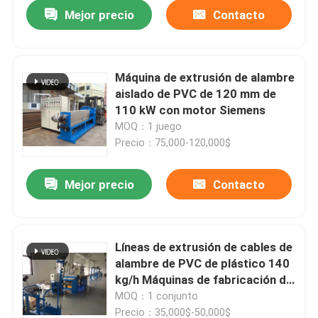
Mejor precio
Contacto
Máquina de extrusión de alambre
aislado de PVC de 120 mm de
110 kW con motor Siemens
MOQ：1 juego
Precio：75,000-120,000$
Mejor precio
Contacto
En casa
Líneas de extrusión de cables de
alambre de PVC de plástico 140
Productos
kg/h Máquinas de fabricación de
alambre
MOQ：1 conjunto
Los vídeos
Precio：35,000$-50,000$