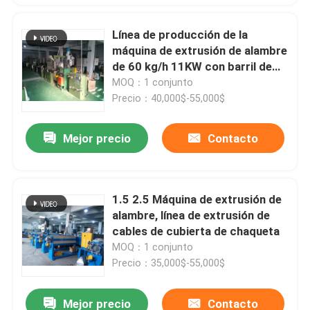
Línea de producción de la
máquina de extrusión de alambre
de 60 kg/h 11KW con barril de
acero de aleación Hastelloy HC-
MOQ：1 conjunto
276
Precio：40,000$-55,000$
Mejor precio
Contacto
1.5 2.5 Máquina de extrusión de
alambre, línea de extrusión de
cables de cubierta de chaqueta
MOQ：1 conjunto
Precio：35,000$-55,000$
Mejor precio
Contacto