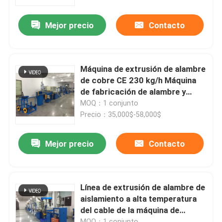
Mejor precio
Contacto
Sobre nosotros
Recorrido por la fábrica
Máquina de extrusión de alambre
de cobre CE 230 kg/h Máquina
Control de calidad
de fabricación de alambre y
cable eléctrico
MOQ：1 conjunto
Precio：35,000$-58,000$
Contacta con nosotros
Mejor precio
Contacto
Solicitar una cita
Máquina de extrusión de cables
Línea de extrusión de alambre de
aislamiento a alta temperatura
del cable de la máquina de
Máquina de extrusión de alambre
extrusión FPA PTFE
MOQ：1 conjunto