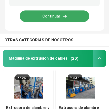
Máquina de soldadura de cobre
Máquina para la fabricación de tubos de soldadura en e
OTRAS CATEGORÍAS DE NOSOTROS
Cortadora del laser
Cables de cableado
Máquina de extrusión de cables
(20)
Líneas CCV
Cabeza transversal del cable
Dibujo de alambre de cobre
Extrusora de alambre y
Extrusora de alambre