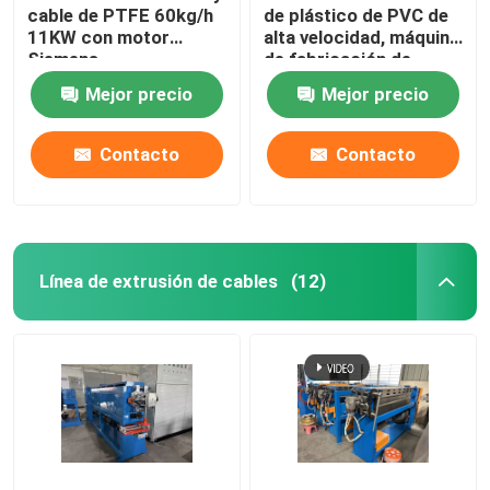
cable de PTFE 60kg/h
de plástico de PVC de
11KW con motor
alta velocidad, máquina
Siemens
de fabricación de
cables de 140 kg / h
Mejor precio
Mejor precio
Contacto
Contacto
Línea de extrusión de cables
(12)