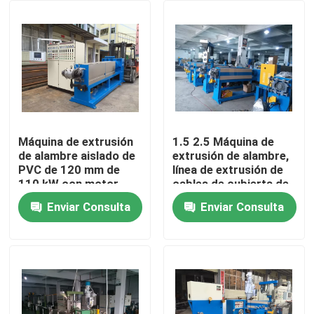
Sobre nosotros
Recorrido por la fábrica
Control de calidad
Máquina de extrusión
1.5 2.5 Máquina de
de alambre aislado de
extrusión de alambre,
PVC de 120 mm de
línea de extrusión de
Contacta con nosotros
110 kW con motor
cables de cubierta de
Siemens
chaqueta
Enviar Consulta
Enviar Consulta
Solicitar una cita
Máquina de extrusión de cables
Máquina de extrusión de alambre