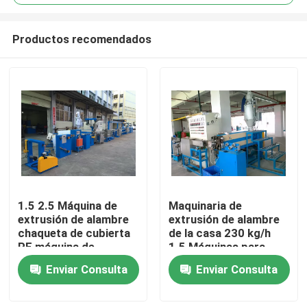
Productos recomendados
1.5 2.5 Máquina de
Maquinaria de
En casa
extrusión de alambre
extrusión de alambre
chaqueta de cubierta
de la casa 230 kg/h
PE máquina de
1.5 Máquinas para
Productos
fabricación de cables
enrollar paquetes de
Enviar Consulta
Enviar Consulta
de PVC
alta velocidad
Los vídeos