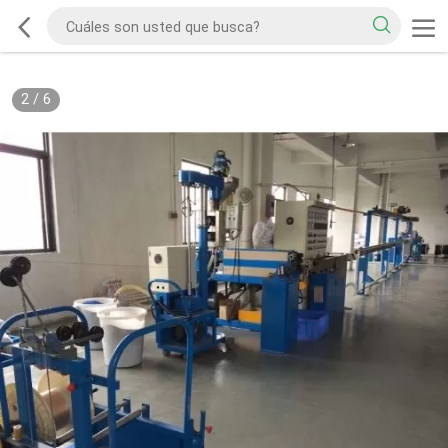
2
/
6