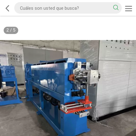
2
/
5