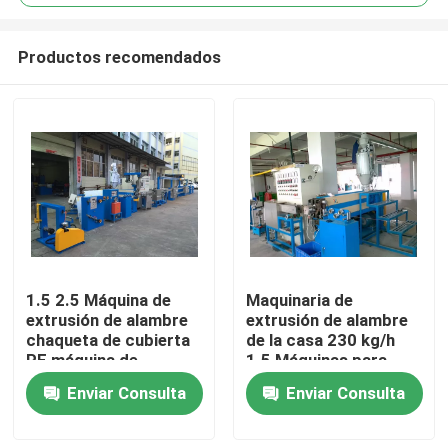
Productos recomendados
1.5 2.5 Máquina de
Maquinaria de
En casa
extrusión de alambre
extrusión de alambre
chaqueta de cubierta
de la casa 230 kg/h
PE máquina de
1.5 Máquinas para
Productos
fabricación de cables
enrollar paquetes de
Enviar Consulta
Enviar Consulta
de PVC
alta velocidad
Los vídeos