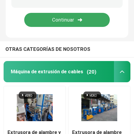
Máquina de soldadura de cobre
Máquina para la fabricación de tubos de soldadura en e
OTRAS CATEGORÍAS DE NOSOTROS
Cortadora del laser
Cables de cableado
Máquina de extrusión de cables
(20)
Líneas CCV
Cabeza transversal del cable
Dibujo de alambre de cobre
Extrusora de alambre y
Extrusora de alambre