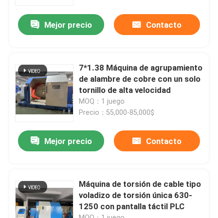
Mejor precio
Contacto
Sobre nosotros
Recorrido por la fábrica
7*1.38 Máquina de agrupamiento
de alambre de cobre con un solo
Control de calidad
tornillo de alta velocidad
MOQ：1 juego
Precio：55,000-85,000$
Contacta con nosotros
Mejor precio
Contacto
Solicitar una cita
Máquina de extrusión de cables
Máquina de torsión de cable tipo
voladizo de torsión única 630-
1250 con pantalla táctil PLC
Máquina de extrusión de alambre
MOQ：1 juego