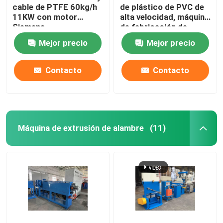
cable de PTFE 60kg/h
de plástico de PVC de
11KW con motor
alta velocidad, máquina
Siemens
de fabricación de
cables de 140 kg / h
Mejor precio
Mejor precio
Contacto
Contacto
Máquina de extrusión de alambre
(11)