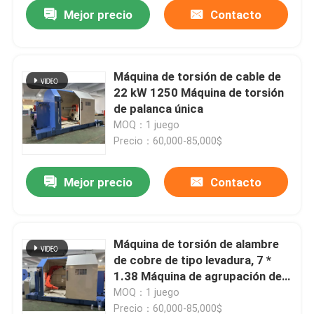
Mejor precio
Contacto
Máquina de torsión de cable de
22 kW 1250 Máquina de torsión
de palanca única
MOQ：1 juego
Precio：60,000-85,000$
Mejor precio
Contacto
En casa
Máquina de torsión de alambre
de cobre de tipo levadura, 7 *
Productos
1.38 Máquina de agrupación de
torsión única
MOQ：1 juego
Los vídeos
Precio：60,000-85,000$