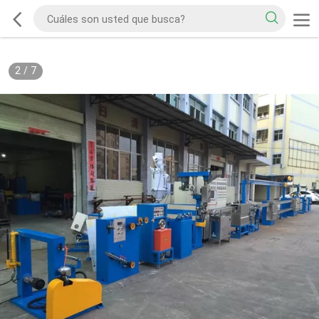
2
/
7