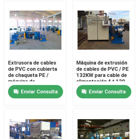
Sobre nosotros
Recorrido por la fábrica
Control de calidad
Extrusora de cables
Máquina de extrusión
de PVC con cubierta
de cables de PVC / PE
de chaqueta PE /
132KW para cable de
Contacta con nosotros
máquina de
alimentación 4 * 120
fabricación de cables
Enviar Consulta
Enviar Consulta
eléctricos
Solicitar una cita
Máquina de extrusión de cables
Máquina de extrusión de alambre