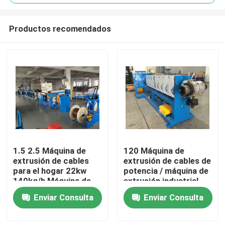
Productos recomendados
1.5 2.5 Máquina de
120 Máquina de
En casa
extrusión de cables
extrusión de cables de
para el hogar 22kw
potencia / máquina de
140kg/h Máquina de
extrusión industrial
Productos
extrusión de alambre
Enviar Consulta
Enviar Consulta
Los vídeos