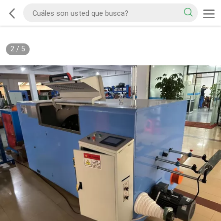
2
/
5