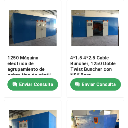
Sobre nosotros
Recorrido por la fábrica
Control de calidad
1250 Máquina
4*1.5 4*2.5 Cable
eléctrica de
Buncher, 1250 Doble
agrupamiento de
Twist Buncher con
Contacta con nosotros
cobre tipo de cántil
NSK Bear
tipo de cable máquina
Enviar Consulta
Enviar Consulta
de agrupamiento de
Solicitar una cita
torsión única
Máquina de extrusión de cables
Máquina de extrusión de alambre