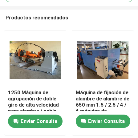
Productos recomendados
1250 Máquina de
Máquina de fijación de
En casa
agrupación de doble
alambre de alambre de
giro de alta velocidad
650 mm 1.5 / 2.5 / 4 /
para alambre / cable
6 máquina de
Productos
10 16 25 4 * 2.5
agrupamiento de
Enviar Consulta
Enviar Consulta
cables
Los vídeos