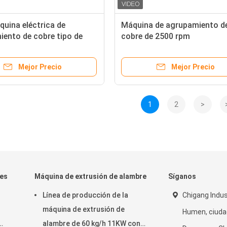
uina eléctrica de
Máquina de agrupamiento d
ento de cobre tipo de
cobre de 2500 rpm
ipo de cable máquina de
ento de torsión única
Mejor Precio
Mejor Precio
1
2
>
les
Máquina de extrusión de alambre
Síganos
Línea de producción de la
Chigang Indus
máquina de extrusión de
Humen, ciuda
alambre de 60 kg/h 11KW con