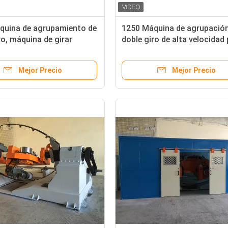
quina de agrupamiento de
1250 Máquina de agrupación
ro, máquina de girar
doble giro de alta velocidad
de cobre para cable de
alambre / cable 10 16 25 4 * 
ación
Mejor Precio
Mejor Precio