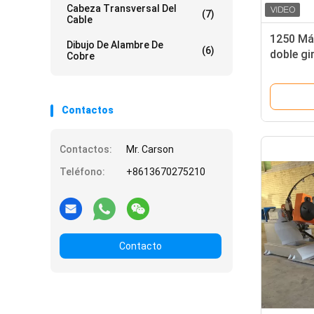
Cabeza Transversal Del
(7)
Cable
1250 Má
Dibujo De Alambre De
(6)
doble gi
Cobre
alambre 
comunic
Contactos
Contactos:
Mr. Carson
Teléfono:
+8613670275210
Contacto