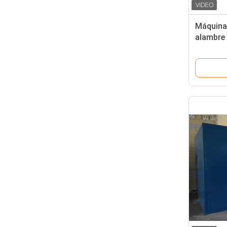
Máquina
alambre 
máquina
cables d