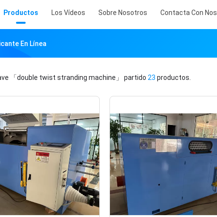
Productos
Los Vídeos
Sobre Nosotros
Contacta Con Nos
cante En Línea
lave
「double twist stranding machine」
partido
23
productos.