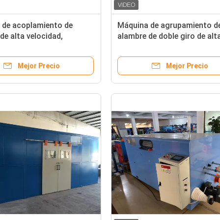
 de acoplamiento de
Máquina de agrupamiento d
de alta velocidad,
alambre de doble giro de alt
 de agrupamiento de
velocidad, 1250 Máquina de
e doble trenzado
ensamblaje de cables
Mejor Precio
Mejor Precio