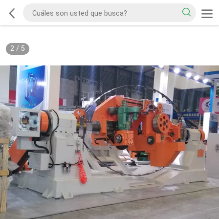
2
/
5