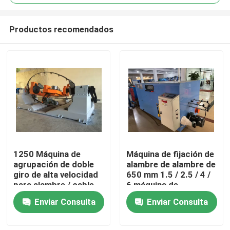
Productos recomendados
1250 Máquina de
Máquina de fijación de
En casa
agrupación de doble
alambre de alambre de
giro de alta velocidad
650 mm 1.5 / 2.5 / 4 /
para alambre / cable
6 máquina de
Productos
10 16 25 4 * 2.5
agrupamiento de
Enviar Consulta
Enviar Consulta
cables
Los vídeos