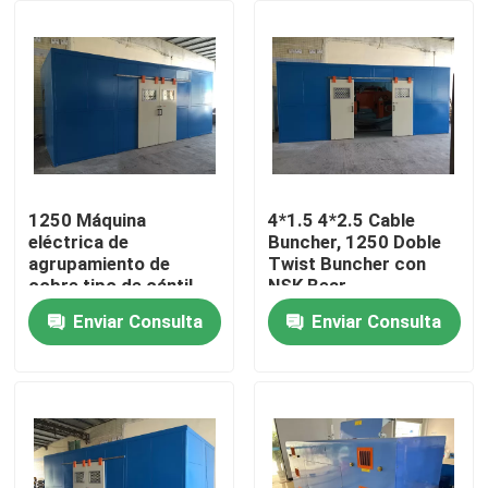
Sobre nosotros
Recorrido por la fábrica
Control de calidad
1250 Máquina
4*1.5 4*2.5 Cable
eléctrica de
Buncher, 1250 Doble
agrupamiento de
Twist Buncher con
Contacta con nosotros
cobre tipo de cántil
NSK Bear
tipo de cable máquina
Enviar Consulta
Enviar Consulta
de agrupamiento de
Solicitar una cita
torsión única
Máquina de extrusión de cables
Máquina de extrusión de alambre