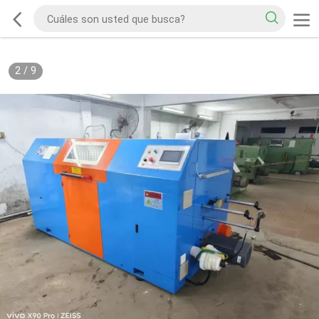
2
/
9