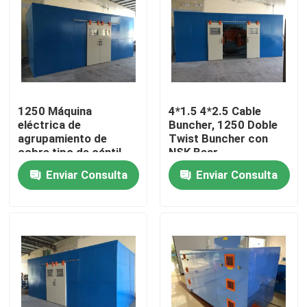
Sobre nosotros
Recorrido por la fábrica
1250 Máquina
4*1.5 4*2.5 Cable
eléctrica de
Buncher, 1250 Doble
Control de calidad
agrupamiento de
Twist Buncher con
cobre tipo de cántil
NSK Bear
tipo de cable máquina
Contacta con nosotros
Enviar Consulta
Enviar Consulta
de agrupamiento de
torsión única
Solicitar una cita
Máquina de extrusión de cables
Máquina de extrusión de alambre