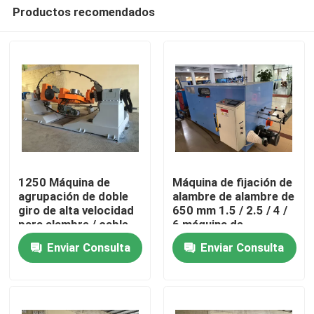
Productos recomendados
1250 Máquina de
Máquina de fijación de
agrupación de doble
alambre de alambre de
giro de alta velocidad
650 mm 1.5 / 2.5 / 4 /
En casa
para alambre / cable
6 máquina de
10 16 25 4 * 2.5
agrupamiento de
Enviar Consulta
Enviar Consulta
cables
Productos
Los vídeos