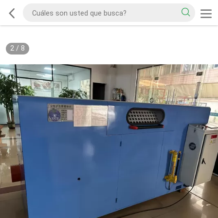
2
/
8