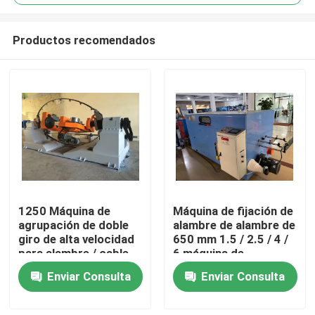
Productos recomendados
1250 Máquina de
Máquina de fijación de
En casa
agrupación de doble
alambre de alambre de
giro de alta velocidad
650 mm 1.5 / 2.5 / 4 /
para alambre / cable
6 máquina de
Productos
10 16 25 4 * 2.5
agrupamiento de
Enviar Consulta
Enviar Consulta
cables
Los vídeos