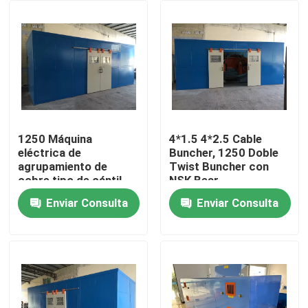
Sobre nosotros
Recorrido por la fábrica
Control de calidad
1250 Máquina
4*1.5 4*2.5 Cable
eléctrica de
Buncher, 1250 Doble
agrupamiento de
Twist Buncher con
Contacta con nosotros
cobre tipo de cántil
NSK Bear
tipo de cable máquina
Enviar Consulta
Enviar Consulta
de agrupamiento de
Solicitar una cita
torsión única
Máquina de extrusión de cables
Máquina de extrusión de alambre