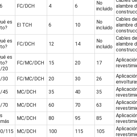
Cables de
No
6
FC/DCH
4
6
alambre 
incluido
construcc
Cables de
ué es
No
El TCH
6
10
alambre 
to?
incluido
construcc
Cables de
ué es
No
FC/DCH
12
14
alambre 
to?
incluido
construcc
ué es
Aplicació
to?
FC/MC/DCH
15
20
17
revestimi
5/20
Aplicació
0/30
FC/MC/DCH
20
30
26
envoltura
Aplicació
5/45
MC/DCH
35
40
35
revestimi
Aplicació
0/70
MC/DCH
60
70
63
revestimi
s
Aplicació
MC/DCH
80
95
85
emás
revestimi
Aplicació
00/115
MC/DCH
100
115
105
revestimi