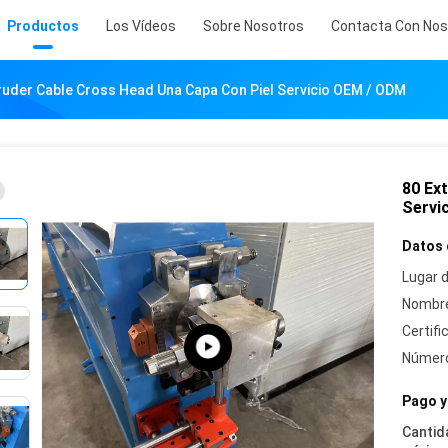
Productos
Los Vídeos
Sobre Nosotros
Contacta Con Nos
ruder Cable Cross Head Una Capa Con Piel Servicio OEM / ODM
80 Ex
Servi
Datos 
Lugar d
Nombre
Certifi
Número
Pago y
Cantid