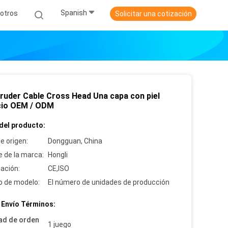
Spanish
otros
Solicitar una cotización
truder Cable Cross Head Una capa con piel
cio OEM / ODM
del producto:
e origen:
Dongguan, China
 de la marca:
Hongli
cación:
CE,ISO
 de modelo:
El número de unidades de producción
 Envío Términos:
ad de orden
1 juego