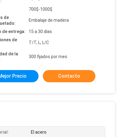
:
:
700$-1000$
es de
Embalaje de madera
uetado:
 de entrega:
15 a 30 días
iones de
T/T, L, L/C
dad de la
300 fijados por mes
:
Mejor Precio
Contacto
rial:
El acero