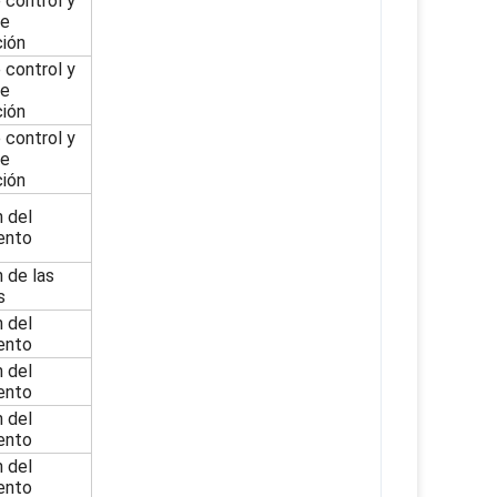
 control y
de
ión
 control y
de
ión
 control y
de
ión
n del
ento
n de las
s
n del
ento
n del
ento
n del
ento
n del
ento