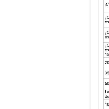
4/
¿Q
es
¿Q
es
¿Q
es
1
2
3
6
La
d
1