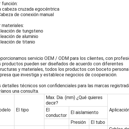
 función:
 cabeza cruzada egocéntrica
Cabeza de conexión manual
 materiales:
aleación de tungsteno
aleación de aluminio
aleación de titanio
porcionamos servicio OEM / ODM para los clientes, con profesio
 productos pueden ser diseñados de acuerdo con diferentes
ructuras y materiales, todos los productos con boceto personali
resa que investiga y establece negocios de cooperación.
 detalles técnicos son confidenciales para las marcas registrad
íanos una consulta.
Max. Dia. (mm) ¿Qué quieres
decir?
odelo
El tipo
El
Aplicació
El aislamiento
conductor
Presión
El tubo