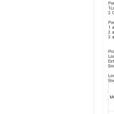
Por
1La
2. 
Por
1. 
2. 
3. 
Pro
Los
Est
Emp
Los
Env
M