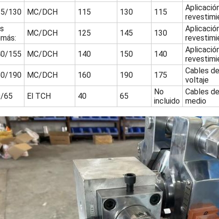
Aplicació
15/130
MC/DCH
115
130
115
revestimi
s
Aplicació
MC/DCH
125
145
130
más:
revestimi
Aplicació
40/155
MC/DCH
140
150
140
revestimi
Cables de
60/190
MC/DCH
160
190
175
voltaje
No
Cables de
0/65
El TCH
40
65
incluido
medio