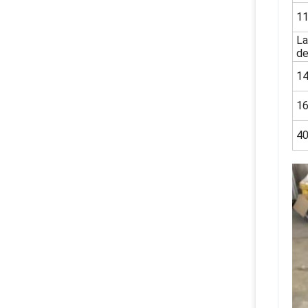
1
La
de
1
1
4