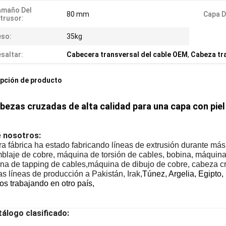
amaño Del
80 mm
Capa D
trusor:
eso:
35kg
saltar:
Cabecera transversal del cable OEM
,
Cabeza tra
pción de producto
bezas cruzadas de alta calidad para una capa con piel
 nosotros:
ra fábrica ha estado fabricando líneas de extrusión durante m
laje de cobre, máquina de torsión de cables, bobina, máquina d
na de tapping de cables,máquina de dibujo de cobre, cabeza c
s líneas de producción a Pakistán, Irak,
Túnez, Argelia, Egipto,
s trabajando en otro país,
álogo clasificado: