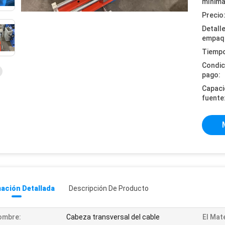
mínima
Precio
Detall
empaq
Tiempo
Condic
pago:
Capaci
fuente
ación Detallada
Descripción De Producto
ombre:
Cabeza transversal del cable
El Mate