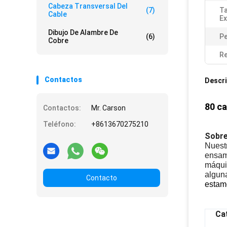
Cabeza Transversal Del
(7)
T
Cable
Ex
Dibujo De Alambre De
(6)
P
Cobre
Re
Contactos
Descri
80 ca
Contactos:
Mr. Carson
Teléfono:
+8613670275210
Sobre
Nuest
ensamb
máqui
alguna
Contacto
estamo
Cat