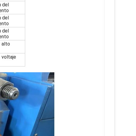
n del
ento
n del
ento
n del
ento
 alto
 voltaje