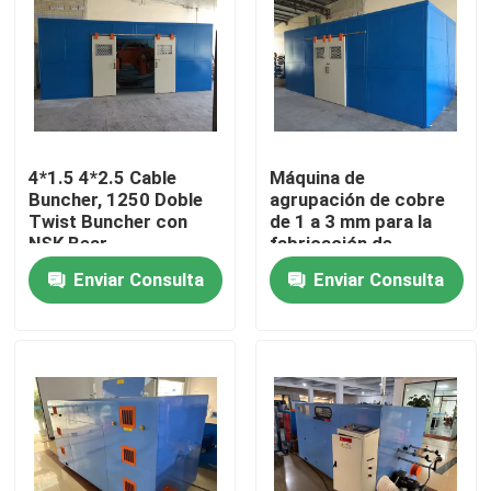
Sobre nosotros
Recorrido por la fábrica
4*1.5 4*2.5 Cable
Máquina de
Buncher, 1250 Doble
agrupación de cobre
Control de calidad
Twist Buncher con
de 1 a 3 mm para la
NSK Bear
fabricación de
alambre / cable
Contacta con nosotros
Enviar Consulta
Enviar Consulta
Solicitar una cita
Máquina de extrusión de cables
Máquina de extrusión de alambre