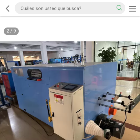
2
/
9