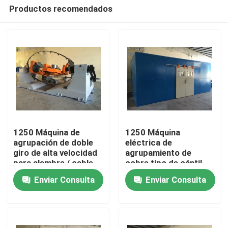
Productos recomendados
1250 Máquina de
1250 Máquina
agrupación de doble
eléctrica de
giro de alta velocidad
agrupamiento de
En casa
para alambre / cable
cobre tipo de cántil
10 16 25 4 * 2.5
tipo de cable máquina
Enviar Consulta
Enviar Consulta
de agrupamiento de
Productos
torsión única
Los vídeos