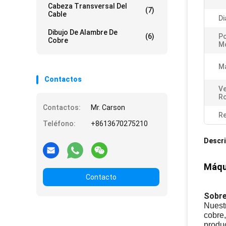
Cabeza Transversal Del
(7)
Cable
Di
Dibujo De Alambre De
(6)
Po
Cobre
M
Ma
Contactos
Ve
Ro
Contactos:
Mr. Carson
Re
Teléfono:
+8613670275210
Descri
Máqui
Contacto
Sobre
Nuestr
cobre
produc