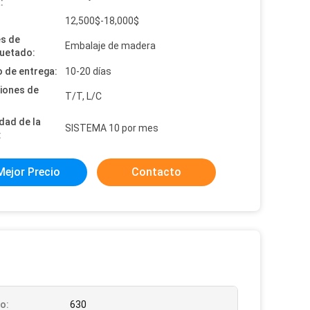
:
:
12,500$-18,000$
es de
Embalaje de madera
uetado:
 de entrega:
10-20 días
iones de
T/T, L/C
dad de la
SISTEMA 10 por mes
:
Mejor Precio
Contacto
o:
630