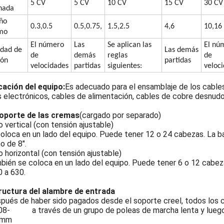
5 CV
5 CV
10 CV
15 CV
30 CV
nada
ño
0.3,0.5
0.5,0.75,
1.5,2.5
4,6
10,16
mo
El número
Las
Se aplican las
El nú
idad de
Las demás
de
demás
reglas
de
ión
partidas
velocidades
partidas
siguientes:
veloc
icación del equipo:
Es adecuado para el ensamblaje de los cable
 electrónicos, cables de alimentación, cables de cobre desnudos
 soporte de las cremas
(cargado por separado)
o vertical (con tensión ajustable)
coloca en un lado del equipo. Puede tener 12 o 24 cabezas. La b
o de 8".
o horizontal (con tensión ajustable)
bién se coloca en un lado del equipo. Puede tener 6 o 12 cabez
 a 630.
structura del alambre de entrada
pués de haber sido pagados desde el soporte creel, todos los ca
a través de un grupo de poleas de marcha lenta y luego