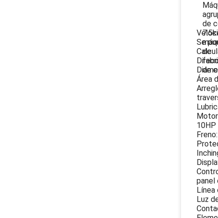
Veloci
Se pue
Calcul
Direcc
Diáme
Área 
Arregl
traver
Lubric
Motor
10HP E
Freno:
Protec
Inchin
Displa
Contro
panel 
Línea 
Luz de
Contad
Elemen