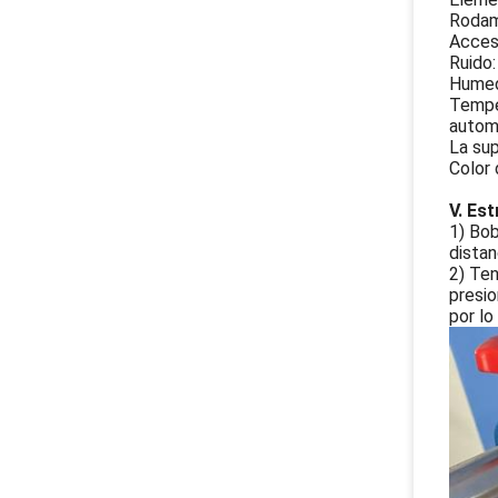
Rodam
Acceso
Ruido:
Humeda
Temper
autom
La su
Color 
V. Es
1) Bob
distan
2) Ten
presio
por lo