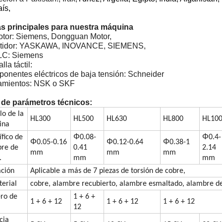
aís,
s principales para nuestra máquina
motor: Siemens, Dongguan Motor,
ertidor: YASKAWA, INOVANCE, SIEMENS,
PLC: Siemens
lla táctil:
ponentes eléctricos de baja tensión: Schneider
amientos: NSK o SKF
 de parámetros técnicos:
o de la
HL300
HL500
HL630
HL800
HL10
ina
Φ
Φ
ífico de
0.08-
0.4-
Φ
Φ
Φ
0.05-0.16
0.12-0.64
0.38-1
re de
0.41
2.14
mm
mm
mm
.
mm
mm
ación
Aplicable a más de 7 piezas de torsión de cobre,
terial
cobre, alambre recubierto, alambre esmaltado, alambre d
ro de
1 + 6 +
1 + 6 + 12
1 + 6 + 12
1 + 6 + 12
12
cia