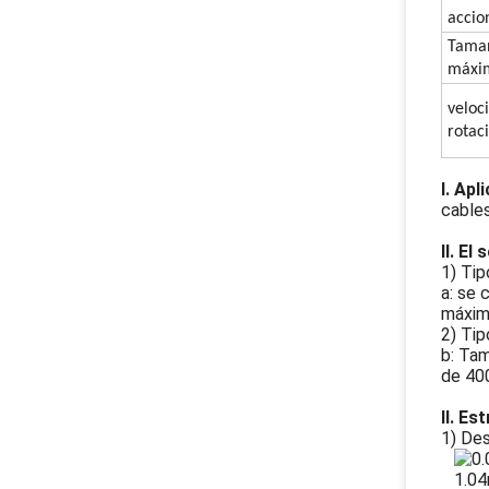
accio
Tama
máxi
veloc
rotac
I. Apl
cables
II. El
1) Tip
a: se 
máxim
2) Tip
b: Tam
de 400
II. E
1) Des