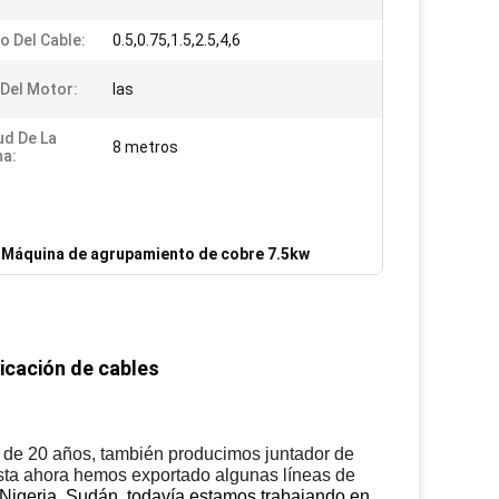
 Del Cable:
0.5,0.75,1.5,2.5,4,6
Del Motor:
las
ud De La
8 metros
a:
,
Máquina de agrupamiento de cobre 7.5kw
ricación de cables
s de 20 años, también producimos juntador de
sta ahora hemos exportado algunas líneas de
, Nigeria, Sudán, todavía estamos trabajando en