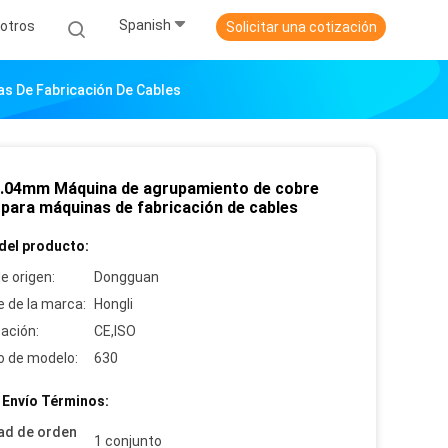
Spanish
otros
Solicitar una cotización
s De Fabricación De Cables
1.04mm Máquina de agrupamiento de cobre
 para máquinas de fabricación de cables
del producto:
e origen:
Dongguan
 de la marca:
Hongli
cación:
CE,ISO
 de modelo:
630
 Envío Términos:
ad de orden
1 conjunto