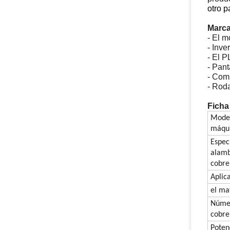
otro p
Marca
- El 
- Inv
- El 
- Panta
- Com
- Rod
Ficha
Model
máqu
Espec
alamb
cobre
Aplic
el ma
Núme
cobre
Poten