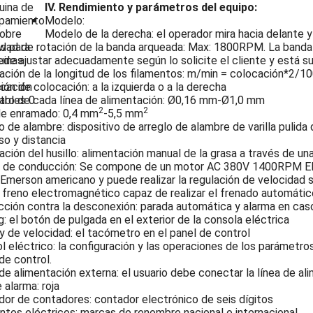
IV. Rendimiento y parámetros del equipo:
Modelo:
Modelo de la derecha: el operador mira hacia delante y 
dad de rotación de la banda arqueada: Max: 1800RPM. La banda 
de ajustar adecuadamente según lo solicite el cliente y está s
ación de la longitud de los filamentos: m/min = colocación*2/1
ión de colocación: a la izquierda o a la derecha
tro de cada línea de alimentación: Ø0,16 mm-Ø1,0 mm
2
2
de enramado: 0,4 mm
-5,5 mm
o de alambre: dispositivo de arreglo de alambre de varilla pulid
so y distancia
ación del husillo: alimentación manual de la grasa a través de un
 de conducción: Se compone de un motor AC 380V 1400RPM El 
merson americano y puede realizar la regulación de velocidad s
 freno electromagnético capaz de realizar el frenado automáti
ción contra la desconexión: parada automática y alarma en cas
g: el botón de pulgada en el exterior de la consola eléctrica
y de velocidad: el tacómetro en el panel de control
l eléctrico: la configuración y las operaciones de los parámetros
de control.
de alimentación externa: el usuario debe conectar la línea de al
 alarma: roja
or de contadores: contador electrónico de seis dígitos
tos eléctricos: marcas de renombre nacional o internacional