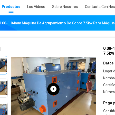
Productos
Los Vídeos
Sobre Nosotros
Contacta Con Nos
0.08-1.04mm Máquina De Agrupamiento De Cobre 7.5kw Para Máquina
0.08-
7.5kw
Datos 
Lugar d
Nombre
Certifi
Número
Pago y
Cantid