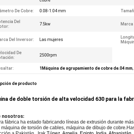
cobre
ámetro De Cobre:
0.08-1.04 mm
Tamaño
tencia Del
7.5kw
Marca 
otor:
Longit
rca Del Inversor:
Las mujeres
Máquin
locidad De
2500rpm
tación:
saltar:
1Máquina de agrupamiento de cobre de.04 mm
pción de producto
na de doble torsión de alta velocidad 630 para la fab
 nosotros:
a fábrica ha estado fabricando líneas de extrusión durante má
, máquina de torsión de cables, máquina de dibujo de cobre.Ha
ción a Pakistán., Irak,
Túnez, Argelia, Egipto, India, Afganistán