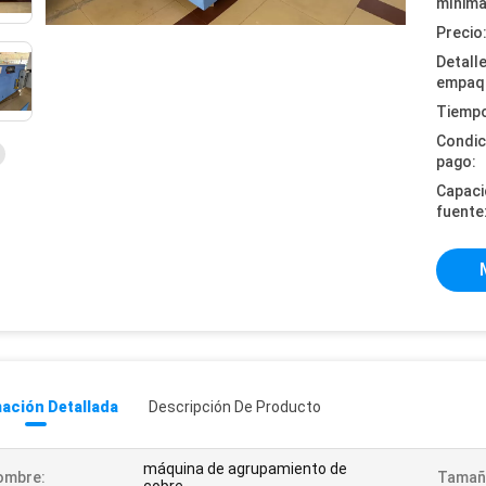
mínima
Precio
Detall
empaq
Tiempo
Condic
pago:
Capaci
fuente
ación Detallada
Descripción De Producto
máquina de agrupamiento de
ombre:
Tamañ