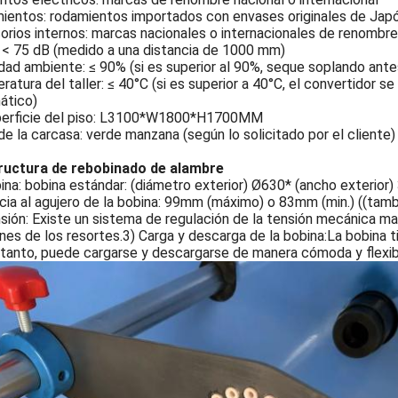
ientos: rodamientos importados con envases originales de Jap
rios internos: marcas nacionales o internacionales de renombre
 < 75 dB (medido a una distancia de 1000 mm)
d ambiente: ≤ 90% (si es superior al 90%, seque soplando ante
atura del taller: ≤ 40°C (si es superior a 40°C, el convertidor 
ático)
perficie del piso: L3100*W1800*H1700MM
de la carcasa: verde manzana (según lo solicitado por el cliente)
tructura de rebobinado de alambre
ina: bobina estándar: (diámetro exterior) Ø630* (ancho exterior) 
cia al agujero de la bobina: 99mm (máximo) o 83mm (min.) ((tamb
sión: Existe un sistema de regulación de la tensión mecánica man
nes de los resortes.3) Carga y descarga de la bobina:La bobina t
 tanto, puede cargarse y descargarse de manera cómoda y flexib