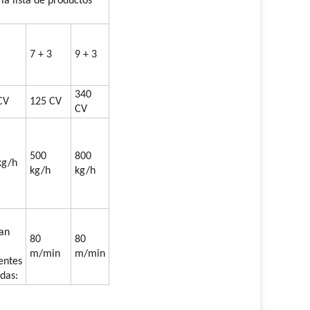
 la lista de productos
7 + 3
9 + 3
340
CV
125 CV
CV
500
800
kg/h
kg/h
kg/h
can
80
80
m/min
m/min
entes
das: