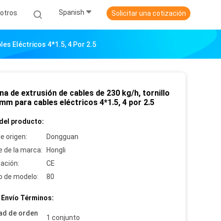
Spanish
otros
Solicitar una cotización
es Eléctricos 4*1.5, 4 Por 2.5
a de extrusión de cables de 230 kg/h, tornillo
mm para cables eléctricos 4*1.5, 4 por 2.5
del producto:
e origen:
Dongguan
 de la marca:
Hongli
cación:
CE
 de modelo:
80
 Envío Términos:
ad de orden
1 conjunto