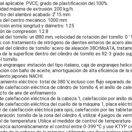
al aplicable: PVCE, grado de plastificación del 100%.
idad máxima de extrusión: 200 kg/h.
tro del alambre acabado: 2 ̊15 mm
as del centro mecánico: 1000 mm
ción entre longitud y diámetro: 1:25
ón de compresión: 1:2.8
al del tornillo: un Ø80 mm, velocidad de rotación del tornillo: 0 
lo con tratamiento de nitrógeno de dientes enteros de acero ale
al del cilindro de tornillo: acero de aleación 38CrMoA1A, tratam
 de la superficie dentro del cilindro de tornillo es R2-3 grado super
l tornillo.
e engranajes: imitación del tipo italiano, caja de engranajes heli
ación con baño de aceite, amortiguación de alta eficiencia de la 
iento japonés NACHI.
amiento eléctrico: total de 380 V, incluso con flujo separado de 
e calefacción eléctrica de cilindro de tornillo 4, el anillo de ca
to de aire de enfriamiento.
e calefacción eléctrica de la cabeza 1, calefacción por anillo d
e calefacción eléctrica del cuello de la máquina 1, placa eléctr
 de calefacción eléctrica para ojos, calefacción por las tableta
eración: tornillo de la zona del cilindro 4, utilizar 4 juegos de ve
l de temperatura: Utilice el medidor de control de temperatura
lezca automáticamente el control entre 0-399 °C y use KTYP co