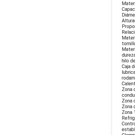
Materi
Capac
Diáme
Altur
Propor
Relaci
Materi
tornil
Materi
dureza
hilo de
Caja d
lubric
rodam
Calent
Zona d
conduc
Zona d
Zona d
Zona 1
Refrig
Contro
estab