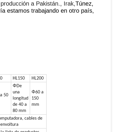
roducción a Pakistán., Irak,
Túnez,
avía estamos trabajando en otro país,
0
HL150
HL200
Φ
De
Φ
una
60 a
 a 50
longitud
150
de 40 a
mm
80 mm
computadora, cables de
 envoltura