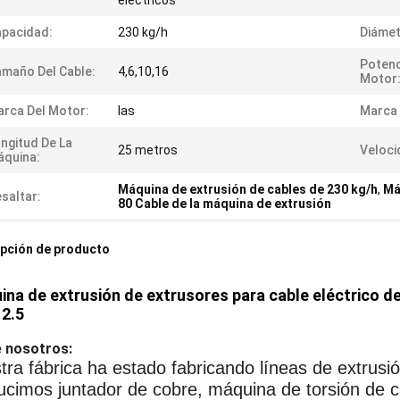
eléctricos
pacidad:
230 kg/h
Diámet
Potenc
maño Del Cable:
4,6,10,16
Motor
rca Del Motor:
las
Marca 
ngitud De La
25 metros
Veloci
quina:
Máquina de extrusión de cables de 230 kg/h
,
Má
saltar:
80 Cable de la máquina de extrusión
pción de producto
na de extrusión de extrusores para cable eléctrico de
 2.5
 nosotros:
tra fábrica ha estado fabricando líneas de extrus
ucimos juntador de cobre, máquina de torsión de c