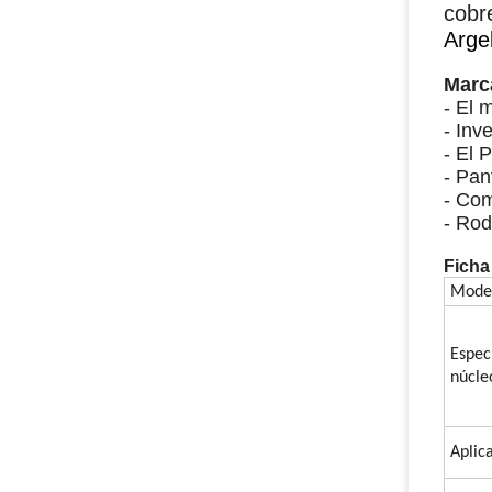
cobr
Arge
Marc
- El 
- In
- El 
- Pant
- Com
- Ro
Ficha
Model
Espec
núcle
Aplic