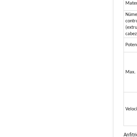
Mater
Númer
contr
(extr
cabez
Poten
Max. 
Veloc
Anfitr