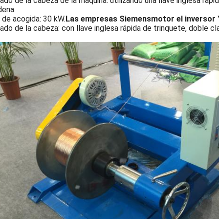
do de la cabeza de la máquina: utilizando una llave inglesa rápi
dena.
 de acogida: 30 kW.
Las empresas Siemens
motor
el inverso
do de la cabeza: con llave inglesa rápida de trinquete, doble 