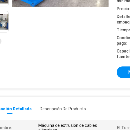
mínima
Precio
Detall
empaq
Tiempo
Condic
pago:
Capaci
fuente
ación Detallada
Descripción De Producto
Máquina de extrusión de cables
ombre:
El Torn