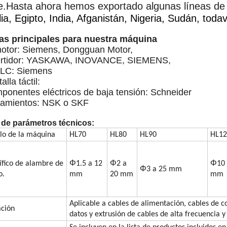
e.Hasta ahora hemos exportado algunas líneas de p
lia, Egipto, India, Afganistán, Nigeria, Sudán, tod
as principales para nuestra máquina
motor: Siemens, Dongguan Motor,
vertidor: YASKAWA, INOVANCE, SIEMENS,
PLC: Siemens
alla táctil:
ponentes eléctricos de baja tensión: Schneider
damientos: NSK o SKF
 de parámetros técnicos:
o de la máquina
HL70
HL80
HL90
HL12
Φ
Φ
Φ
ífico de alambre de
1.5 a 12
2 a
10
Φ
3 a 25 mm
o.
mm
20 mm
mm
Aplicable a cables de alimentación, cables de 
ación
datos y extrusión de cables de alta frecuencia y