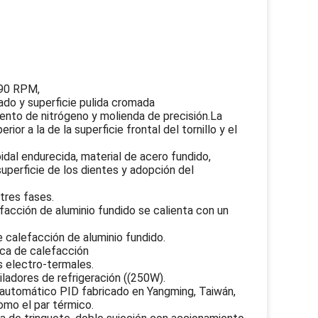
′ 90 RPM,
ado y superficie pulida cromada
iento de nitrógeno y molienda de precisión.La
ior a la de la superficie frontal del tornillo y el
coidal endurecida, material de acero fundido,
superficie de los dientes y adopción del
tres fases.
lefacción de aluminio fundido se calienta con un
e calefacción de aluminio fundido.
ica de calefacción
s electro-termales.
ntiladores de refrigeración ((250W).
 automático PID fabricado en Yangming, Taiwán,
mo el par térmico.