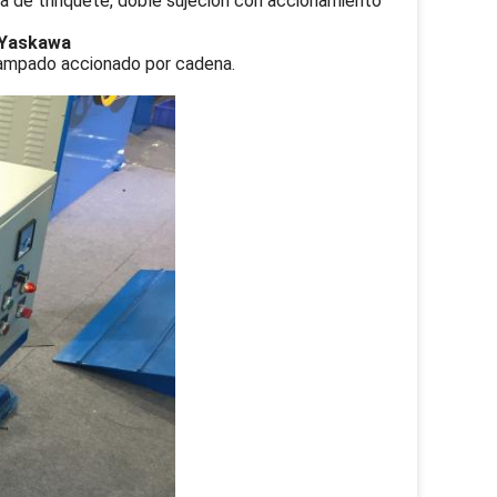
da de trinquete, doble sujeción con accionamiento
r Yaskawa
clampado accionado por cadena.