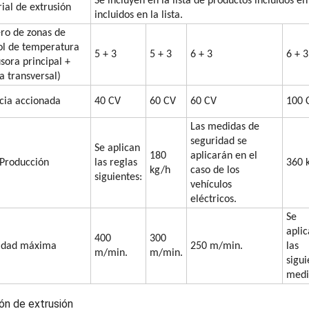
Se incluyen en la lista de productos incluidos en
ial de extrusión
incluidos en la lista.
o de zonas de
ol de temperatura
5 + 3
5 + 3
6 + 3
6 + 3
usora principal +
a transversal)
cia accionada
40 CV
60 CV
60 CV
100 
Las medidas de
seguridad se
Se aplican
180
aplicarán en el
Producción
las reglas
360 
kg/h
caso de los
siguientes:
vehículos
eléctricos.
Se
apli
400
300
idad máxima
250 m/min.
las
m/min.
m/min.
sigui
medi
ión de extrusión