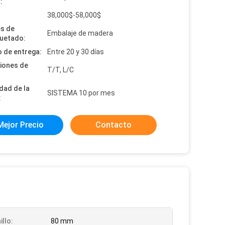
:
:
38,000$-58,000$
es de
Embalaje de madera
uetado:
 de entrega:
Entre 20 y 30 días
iones de
T/T, L/C
dad de la
SISTEMA 10 por mes
:
Mejor Precio
Contacto
illo:
80 mm