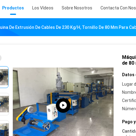
Productos
Los Vídeos
Sobre Nosotros
Contacta Con Nos
ina De Extrusión De Cables De 230 Kg/h, Tornillo De 80 Mm Para Cabl
Máquin
de 80 
Datos 
Lugar d
Nombre
Certifi
Número
Pago y
Cantid