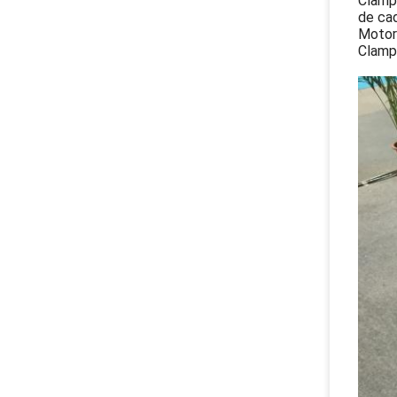
Clampa
de ca
Motor
Clampa