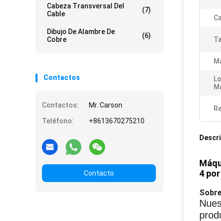
Cabeza Transversal Del
(7)
Cable
Ca
Dibujo De Alambre De
(6)
Cobre
Ta
Ma
Contactos
Lo
Má
Contactos:
Mr. Carson
Re
Teléfono:
+8613670275210
Descri
Máqui
4 por
Contacto
Sobre
Nues
prod