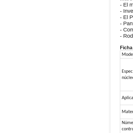
- El 
- In
- El 
- Pant
- Com
- Ro
Ficha
Model
Espec
núcle
Aplic
Mater
Númer
contr