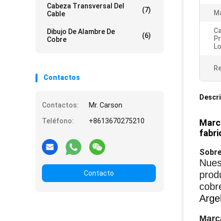
Cabeza Transversal Del
(7)
Ma
Cable
C
Dibujo De Alambre De
(6)
P
Cobre
Lo
Re
Contactos
Descri
Contactos:
Mr. Carson
Teléfono:
+8613670275210
Marca
fabri
Sobre
Nues
Contacto
prod
cobr
Arge
Marc