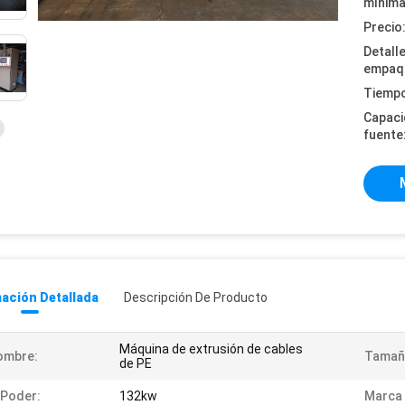
mínima
Precio
Detall
empaq
Tiempo
Capaci
fuente
ación Detallada
Descripción De Producto
Máquina de extrusión de cables
ombre:
Tamaño
de PE
 Poder:
132kw
Marca 