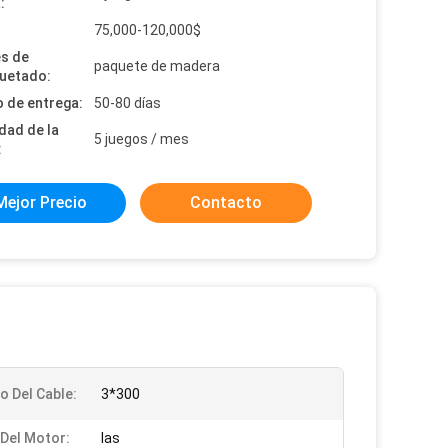
:
:
75,000-120,000$
es de
paquete de madera
uetado:
 de entrega:
50-80 días
dad de la
5 juegos / mes
:
Mejor Precio
Contacto
 Del Cable:
3*300
Del Motor:
las