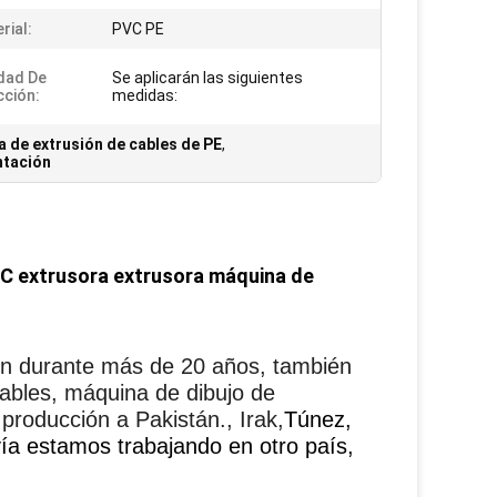
rial:
PVC PE
dad De
Se aplicarán las siguientes
ción:
medidas:
 de extrusión de cables de PE
,
ntación
VC extrusora extrusora máquina de
ión durante más de 20 años, también
ables, máquina de dibujo de
roducción a Pakistán., Irak,
Túnez,
avía estamos trabajando en otro país,