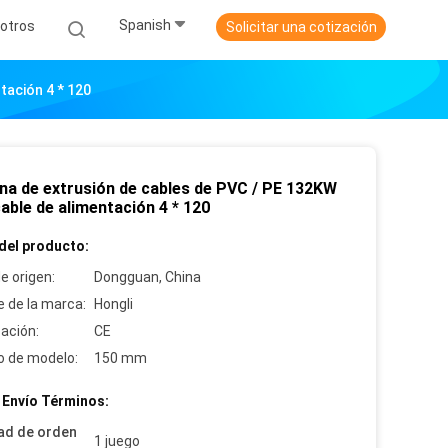
Spanish
otros
Solicitar una cotización
tación 4 * 120
na de extrusión de cables de PVC / PE 132KW
able de alimentación 4 * 120
del producto:
e origen:
Dongguan, China
 de la marca:
Hongli
cación:
CE
 de modelo:
150 mm
 Envío Términos:
ad de orden
1 juego