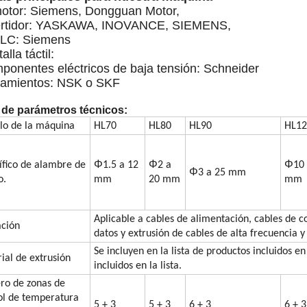
motor: Siemens, Dongguan Motor,
vertidor: YASKAWA, INOVANCE, SIEMENS,
PLC: Siemens
alla táctil:
ponentes eléctricos de baja tensión: Schneider
damientos: NSK o SKF
 de parámetros técnicos:
o de la máquina
HL70
HL80
HL90
HL12
Φ
Φ
Φ
ífico de alambre de
1.5 a 12
2 a
10
Φ
3 a 25 mm
o.
mm
20 mm
mm
Aplicable a cables de alimentación, cables de 
ación
datos y extrusión de cables de alta frecuencia y
Se incluyen en la lista de productos incluidos en
ial de extrusión
incluidos en la lista.
o de zonas de
ol de temperatura
5 + 3
5 + 3
6 + 3
6 + 3