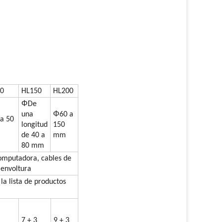
0
HL150
HL200
Φ
De
Φ
una
60 a
 a 50
longitud
150
de 40 a
mm
80 mm
computadora, cables de
 envoltura
 la lista de productos
7 + 3
9 + 3