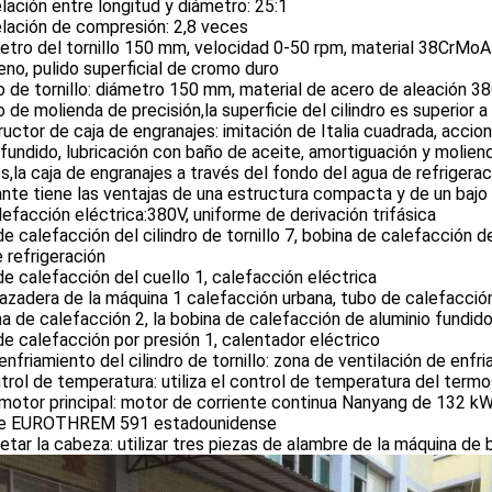
relación entre longitud y diámetro: 25:1
relación de compresión: 2,8 veces
tro del tornillo 150 mm, velocidad 0-50 rpm, material 38CrMoA
eno, pulido superficial de cromo duro
o de tornillo: diámetro 150 mm, material de acero de aleación 38
lo de molienda de precisión,la superficie del cilindro es superior 
tructor de caja de engranajes: imitación de Italia cuadrada, acci
fundido, lubricación con baño de aceite, amortiguación y moliend
s,la caja de engranajes a través del fondo del agua de refrigeraci
ante tiene las ventajas de una estructura compacta y de un bajo 
lefacción eléctrica:380V, uniforme de derivación trifásica
e calefacción del cilindro de tornillo 7, bobina de calefacción d
e refrigeración
e calefacción del cuello 1, calefacción eléctrica
azadera de la máquina 1 calefacción urbana, tubo de calefacción
a de calefacción 2, la bobina de calefacción de aluminio fundid
e calefacción por presión 1, calentador eléctrico
 enfriamiento del cilindro de tornillo: zona de ventilación de enfr
rol de temperatura: utiliza el control de temperatura del ter
 motor principal: motor de corriente continua Nanyang de 132 kW
rie EUROTHREM 591 estadounidense
jetar la cabeza: utilizar tres piezas de alambre de la máquina de 