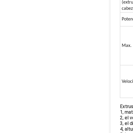
(extr
cabez
Poten
Max. 
Veloc
Extru
1, mat
2, el 
3, el 
4, al