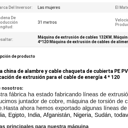
rca Del Inversor:
Las mujeres
El Mate
adena De
Veloci
roducción
31 metros
Produc
ngitud:
Máquina de extrusión de cables 132KW
,
Máquina
saltar:
4*120 Máquina de extrusión de cables de alime
pción de producto
 china de alambre y cable chaqueta de cubierta PE P
cación de extrusión para el cable de energía 4 * 120
 nosotros:
tra fábrica ha estado fabricando líneas de extrus
ucimos juntador de cobre, máquina de torsión de c
e.Hasta ahora hemos exportado algunas líneas de p
lia, Egipto, India, Afganistán, Nigeria, Sudán, tod
as principales para nuestra máquina