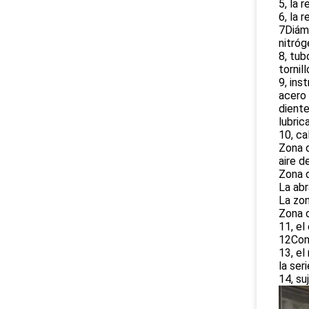
5, la 
6, la 
7Diáme
nitróg
8, tub
tornil
9, ins
acero 
diente
lubric
10, ca
Zona d
aire d
Zona d
La abr
La zon
Zona d
11, el
12Cont
13, el
la se
14, su