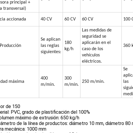
usora principal +
a transversal)
cia accionada
40 CV
60 CV
60 CV
100 
Las medidas de
seguridad se
Se aplican
180
aplicarán en el
Producción
las reglas
360 
kg/h
caso de los
siguientes:
vehículos
eléctricos.
Se
apli
400
300
idad máxima
250 m/min.
las
m/min.
m/min.
sigui
medi
sor de 150
erial: PVC, grado de plastificación del 100%
volumen máximo de extrusión: 650 kg/h
diámetro de la línea de productos: diámetro 10 mm, diámetro 8
tura mecánica: 1000 mm