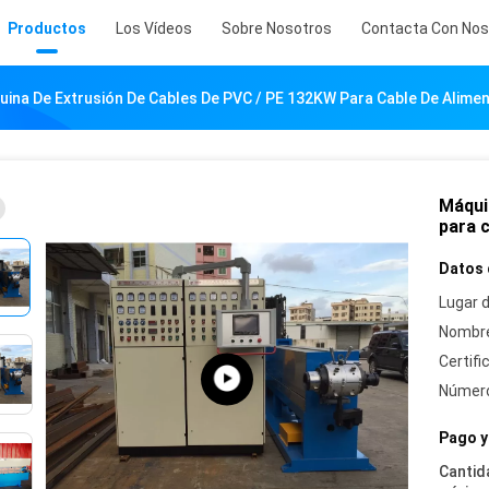
Productos
Los Vídeos
Sobre Nosotros
Contacta Con Nos
ina De Extrusión De Cables De PVC / PE 132KW Para Cable De Alimen
Máqui
para c
Datos 
Lugar d
Nombre
Certifi
Número
Pago y
Cantid