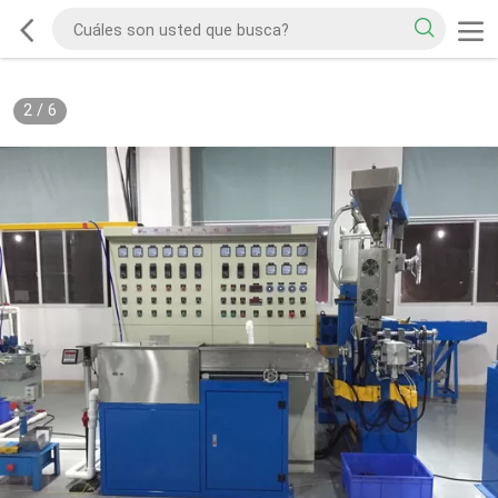
2
/
6