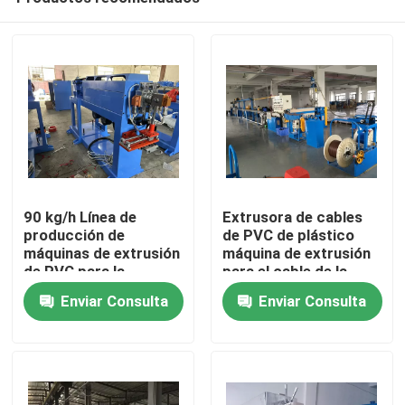
90 kg/h Línea de
Extrusora de cables
producción de
de PVC de plástico
máquinas de extrusión
máquina de extrusión
de PVC para la
para el cable de la
En casa
fabricación de cables
casa 1.5 2.5
Enviar Consulta
Enviar Consulta
Productos
Los vídeos