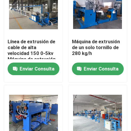
Sobre nosotros
Recorrido por la fábrica
Línea de extrusión de
Máquina de extrusión
cable de alta
de un solo tornillo de
velocidad 150 0-5kv
280 kg/h
Control de calidad
Máquina de extrusión
de PVC / PE para 4 *
Enviar Consulta
Enviar Consulta
300
Contacta con nosotros
Solicitar una cita
Máquina de extrusión de cables
Máquina de extrusión de alambre