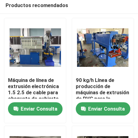
Productos recomendados
Máquina de línea de
90 kg/h Línea de
extrusión electrónica
producción de
1.5 2.5 de cable para
máquinas de extrusión
En casa
chaqueta de cubierta
de PVC para la
de cable de PVC
fabricación de cables
Enviar Consulta
Enviar Consulta
Productos
Los vídeos