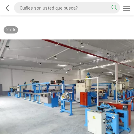
2
/
5