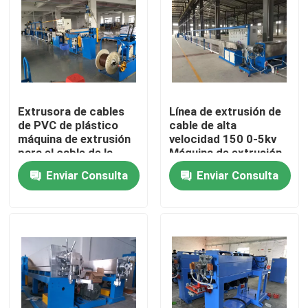
Sobre nosotros
Recorrido por la fábrica
Extrusora de cables
Línea de extrusión de
de PVC de plástico
cable de alta
Control de calidad
máquina de extrusión
velocidad 150 0-5kv
para el cable de la
Máquina de extrusión
casa 1.5 2.5
de PVC / PE para 4 *
Contacta con nosotros
Enviar Consulta
Enviar Consulta
300
Solicitar una cita
Máquina de extrusión de cables
Máquina de extrusión de alambre