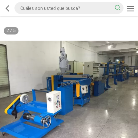
2
/
5