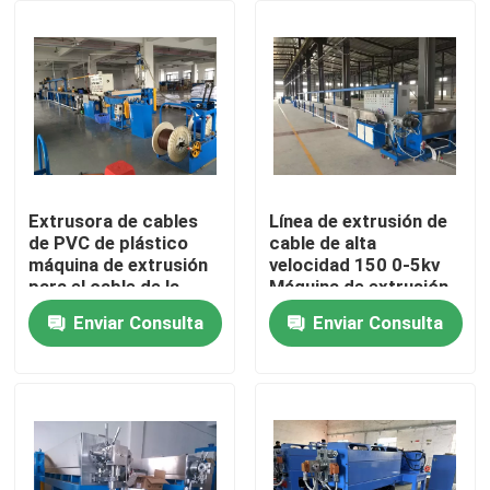
Sobre nosotros
Recorrido por la fábrica
Control de calidad
Extrusora de cables
Línea de extrusión de
de PVC de plástico
cable de alta
máquina de extrusión
velocidad 150 0-5kv
Contacta con nosotros
para el cable de la
Máquina de extrusión
casa 1.5 2.5
de PVC / PE para 4 *
Enviar Consulta
Enviar Consulta
300
Solicitar una cita
Máquina de extrusión de cables
Máquina de extrusión de alambre