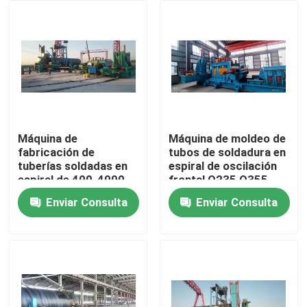
Sobre nosotros
Recorrido por la fábrica
Control de calidad
Máquina de
Máquina de moldeo de
fabricación de
tubos de soldadura en
tuberías soldadas en
espiral de oscilación
Contacta con nosotros
espiral de 400-4000
frontal Q235 Q355
mm / máquina de
X60 X70 X80
Enviar Consulta
Enviar Consulta
molino de tubos
Solicitar una cita
Máquina de extrusión de cables
Máquina de extrusión de alambre