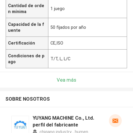
Cantidad de orde
1 juego
n mínima
Capacidad de la f
50 fijados por año
uente
Certificación
CE,ISO
Condiciones de p
T/T, L, L/C
ago
Vea más
SOBRE NOSOTROS
YUYANG MACHINE Co., Ltd.
perfil del fabricante
chigang industry , humen