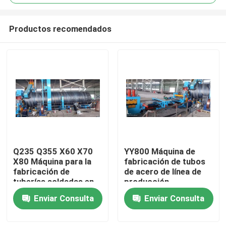
Productos recomendados
Q235 Q355 X60 X70
YY800 Máquina de
En casa
X80 Máquina para la
fabricación de tubos
fabricación de
de acero de línea de
tuberías soldadas en
producción
Productos
espiral / Molino de
Enviar Consulta
Enviar Consulta
tubos soldados
Los vídeos