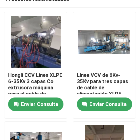
Hongli CCV Lines XLPE
Línea VCV de 6Kv-
6-35Kv 3 capas Co
35Kv para tres capas
extrusora máquina
de cable de
para el cable de
alimentación XLPE
En casa
energía 240
Enviar Consulta
Enviar Consulta
Productos
Los vídeos