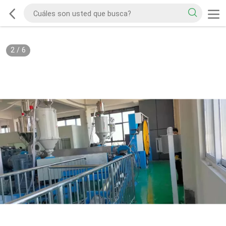
2
/
6