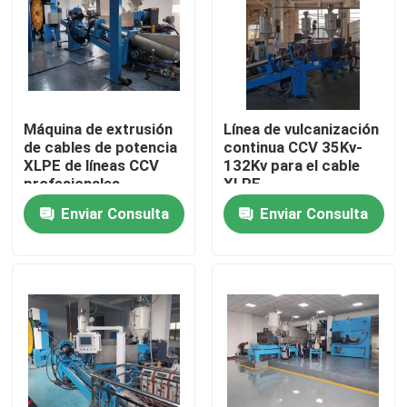
Sobre nosotros
Recorrido por la fábrica
Máquina de extrusión
Línea de vulcanización
de cables de potencia
continua CCV 35Kv-
XLPE de líneas CCV
132Kv para el cable
Control de calidad
profesionales
XLPE
Enviar Consulta
Enviar Consulta
Contacta con nosotros
Solicitar una cita
Máquina de extrusión de cables
Máquina de extrusión de alambre