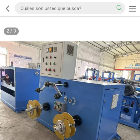
2
/
3