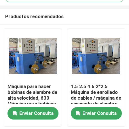
Productos recomendados
Máquina para hacer
1.5 2.5 4 6 2*2.5
En casa
bobinas de alambre de
Máquina de enrollado
alta velocidad, 630
de cables / máquina de
Máquina para bobinas
envasado de alambre
Productos
de cable de doble
con servomotor
Enviar Consulta
Enviar Consulta
cabeza
Los vídeos